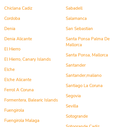
Chiclana Cadiz
Sabadell
Cordoba
Salamanca
Denia
San Sebastian
Denia Alicante
Santa Ponsa Palma De
Mallorca
El Hierro
Santa Ponsa, Mallorca
El Hierro, Canary Islands
Santander
Elche
Santander,maliano
Elche Alicante
Santiago La Coruna
Ferrol A Coruna
Segovia
Formentera, Balearic Islands
Sevilla
Fuengirola
Sotogrande
Fuengirola Malaga
Sotogrande Cadiz