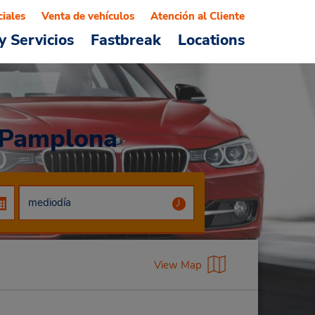
ciales
Venta de vehículos
Atención al Cliente
y Servicios
Fastbreak
Locations
e Pamplona
View Map