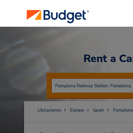
Rent a C
Ubicaciones
Europe
Spain
Pamplon