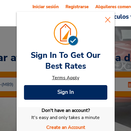
Iniciar sesión
Registrarse
Alquileres comer
Reservations
Ofertas
Vehículos 
Sign In To Get Our
ar
at Estación ferroviaria 
Best Rates
Terms Apply
Sign In
Don't have an account?
Seleccionar mi vehículo
It's easy and only takes a minute
Create an Account