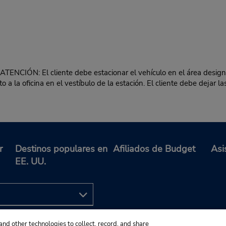
IÓN: El cliente debe estacionar el vehículo en el área designad
o a la oficina en el vestíbulo de la estación. El cliente debe dejar la
r
Destinos populares en
Afiliados de Budget
Asi
EE. UU.
and other technologies to collect, record, and share