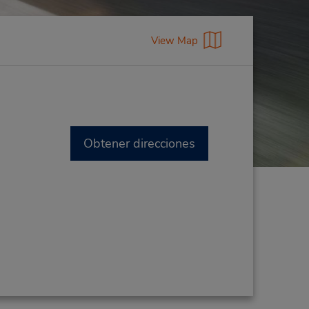
View Map
Obtener direcciones