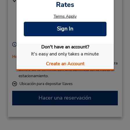
Rates
Aeropuerto De
(34) 928 092 330
Fuerteventura,
Terms Apply
Matorral Sin Numero,
Fuerteventura (Canary
Sign In
Islands),
35610,
Spain
Horario de servicio:
Don't have an account?
Sun - Sat 7:00 AM - 10:00 PM
It's easy and only takes a minute
Holiday Hours
Si llega en avión, el mostrador de alquiler se encuentra
Create an Account
dentro de la terminal con una caminata corta hasta el
estacionamiento.
Ubicación para depositar llaves
Hacer una reservación