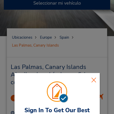
Seleccionar mi vehículo
Ubicaciones
Europe
Spain
Las Palmas, Canary Islands
Las Palmas, Canary Islands
Alquiler de vehículos y oficinas
cercanas
Fuerteventura Airport
1
15.62 millas de distancia
Sign In To Get Our Best
Dirección:
Teléfono: