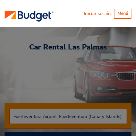
Alternar
Iniciar sesión
Menú
navegaci
Car Rental
Las Palmas