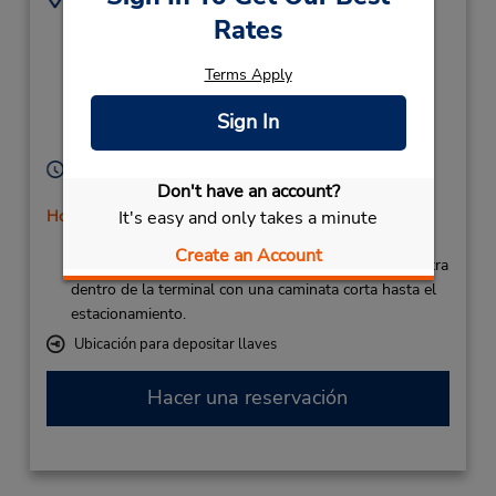
Santa Cruz De La
928092330
Rates
Palma Airport,
La Bajita S/N Mazo,
Terms Apply
La Palma (Canary
Sign In
Islands),
38730,
Spain
Horario de servicio:
Don't have an account?
Sun - Sat 7:00 AM - 11:00 PM
It's easy and only takes a minute
Holiday Hours
Free pickup service available
Create an Account
Si llega en avión, el mostrador de alquiler se encuentra
dentro de la terminal con una caminata corta hasta el
estacionamiento.
Ubicación para depositar llaves
Hacer una reservación