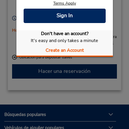
Terms Apply
Islands),
35610,
Spain
Sign In
Horario de servicio:
Sun - Sat 7:00 AM - 10:00 PM
Holiday Hours
Don't have an account?
Si llega en avión, el mostrador de alquiler se encuentra
It's easy and only takes a minute
dentro de la terminal con una caminata corta hasta el
estacionamiento.
Create an Account
Ubicación para depositar llaves
Hacer una reservación
Búsquedas populares
Vehículos de alquiler populares