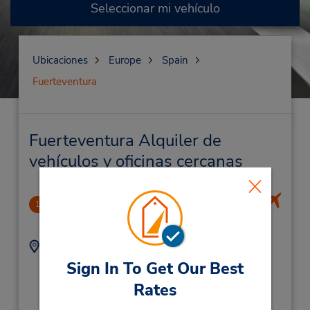
Seleccionar mi vehículo
Ubicaciones
Europe
Spain
Fuerteventura
Fuerteventura Alquiler de
vehículos y oficinas cercanas
Fuerteventura Airport
1
15.62 millas de distancia
Dirección:
Teléfono:
Aeropuerto De
(34) 928 092 330
Sign In To Get Our Best
Fuerteventura,
Rates
Matorral Sin Numero,
Fuerteventura (Canary