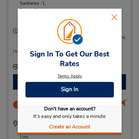
Sanitarios -1,
Return Parking
Intermodal -4,
Bilbao,
48013,
Spain
Horario de servicio:
Mon - Fri 8:00 AM - 12:45 PM and 4:00 PM - 6:45 PM;
Sat 9:00 AM - 12:45 PM
Holiday Hours
Sign In To Get Our Best
Free pickup service available
Rates
Ubicación para depositar llaves
Terms Apply
Hacer una reservación
Sign In
Bilbao Airport
2
Don't have an account?
9.17 millas de distancia
It's easy and only takes a minute
Dirección:
Teléfono:
Create an Account
Aeropuerto De Bilbao -
(34) 902110198
Loiu,