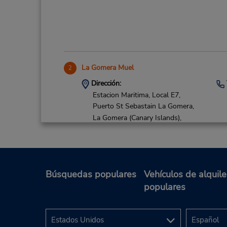
La Gomera Muel
2
Dirección:
Estacion Maritima, Local E7,
Puerto St Sebastain La Gomera,
La Gomera (Canary Islands),
38800,
Spain
Búsquedas populares
Vehículos de alquile
populares