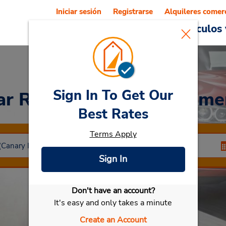
Iniciar sesión
Registrarse
Alquileres comer
Reservations
Ofertas
Vehículos 
Sign In To Get Our
ar Rental
Alajero La Gome
Best Rates
Terms Apply
Sign In
Don't have an account?
Seleccionar mi vehículo
It's easy and only takes a minute
Create an Account