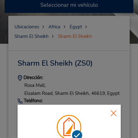
Seleccionar mi vehículo
Ubicaciones
Africa
Egypt
Sharm El Sheikh
Sharm El Sheikh
Sharm El Sheikh
(ZS0)
Dirección:
Rosa Mall,
Elsalam Road,
Sharm El Sheikh,
46619,
Egypt
Teléfono:
+201222147300
Horario de servicio:
Sun - Sat 10:00 AM - 10:00 PM
Ubicación para depositar llaves