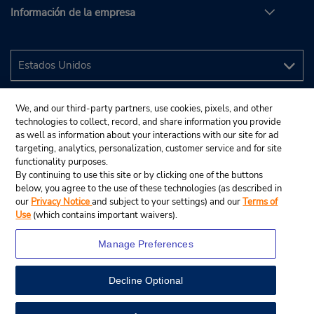
Información de la empresa
We, and our third-party partners, use cookies, pixels, and other
technologies to collect, record, and share information you provide
as well as information about your interactions with our site for ad
targeting, analytics, personalization, customer service and for site
functionality purposes.
By continuing to use this site or by clicking one of the buttons
below, you agree to the use of these technologies (as described in
our
Privacy Notice
and subject to your settings) and our
Terms of
Use
(which contains important waivers).
Manage Preferences
Decline Optional
© 2024 Budget Rent A Car System, Inc.
View Map