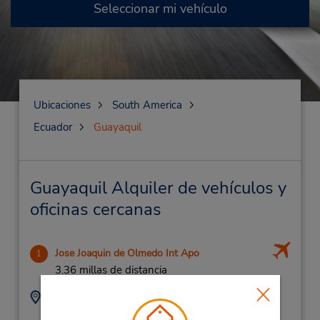
Seleccionar mi vehículo
Ubicaciones
South America
Ecuador
Guayaquil
Guayaquil Alquiler de vehículos y
oficinas cercanas
Jose Joaquin de Olmedo Int Apo
1
3.36 millas de distancia
Dirección:
Teléfono:
23822340
Av de las Americas,