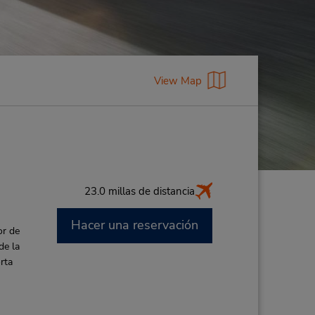
View Map
23.0 millas de distancia
Hacer una reservación
or de
de la
rta