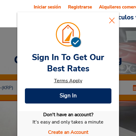
Iniciar sesión
Registrarse
Alquileres comer
Reservations
Ofertas
Vehículos 
Sign In To Get Our
Car Rental
Silkeborg
Best Rates
Terms Apply
Sign In
Don't have an account?
Seleccionar mi vehículo
It's easy and only takes a minute
Create an Account