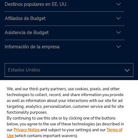
Destinos populares en EE. UU.
Afiliados de Budget
Asistencia de Budget
Información de la empresa
We, and our third-party partners, use cookies, pixels, and other
technologies to collect, record, and share information you provide
as well as information about your interactions with our site for ad
targeting, analytics, personalization, customer service and for site
functionality purposes.
By continuing to use this site or by clicking one of the buttons
below, you agree to the use of these technologies (as described in
our
Privacy Notice
and subject to your settings) and our
Terms of
Use
(which contains important waivers).