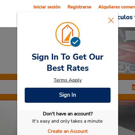
Iniciar sesión
Registrarse
Alquileres comer
Reservations
Ofertas
Vehículos 
Sign In To Get Our
Car Rental
Billund
Best Rates
Terms Apply
Sign In
Don't have an account?
Seleccionar mi vehículo
It's easy and only takes a minute
Create an Account