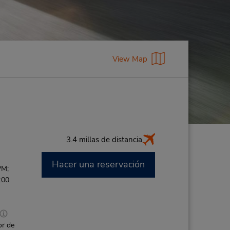
View Map
3.4 millas de distancia
Hacer una reservación
PM;
:00
or de