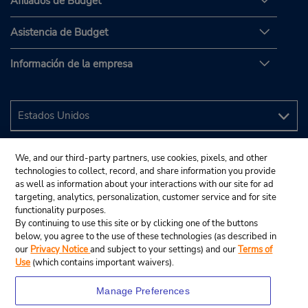
Afiliados de Budget
Asistencia de Budget
Información de la empresa
We, and our third-party partners, use cookies, pixels, and other
technologies to collect, record, and share information you provide
as well as information about your interactions with our site for ad
targeting, analytics, personalization, customer service and for site
functionality purposes.
By continuing to use this site or by clicking one of the buttons
below, you agree to the use of these technologies (as described in
our
Privacy Notice
and subject to your settings) and our
Terms of
Use
(which contains important waivers).
Manage Preferences