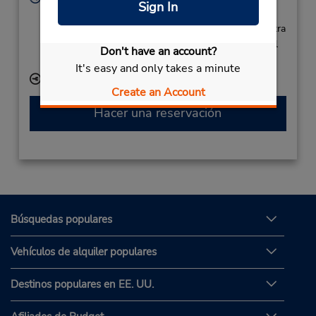
Sign In
Sun - Sat 8:00 AM - 10:00 PM
Si llega en avión, el mostrador de alquiler se encuentra
dentro de la terminal con una caminata corta hasta el
Don't have an account?
estacionamiento.
It's easy and only takes a minute
Ubicación para depositar llaves
Create an Account
Hacer una reservación
Búsquedas populares
Vehículos de alquiler populares
Destinos populares en EE. UU.