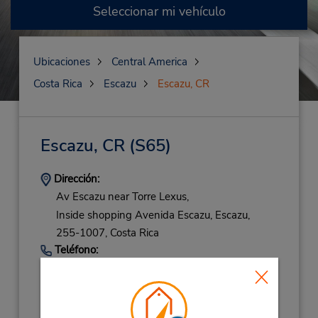
Seleccionar mi vehículo
Ubicaciones
Central America
Costa Rica
Escazu
Escazu, CR
Escazu, CR
(S65)
Dirección:
Av Escazu near Torre Lexus,
Inside shopping Avenida Escazu,
Escazu,
255-1007,
Costa Rica
Teléfono:
24362019
Horario de servicio:
Mon - Fri 8:00 AM - 12:30 PM and 1:30 PM -