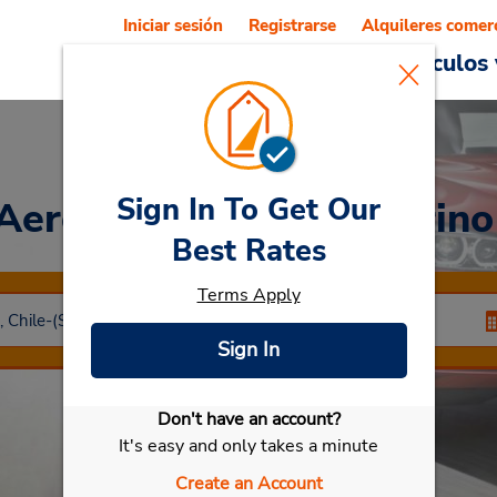
Iniciar sesión
Registrarse
Alquileres comer
Reservations
Ofertas
Vehículos 
Sign In To Get Our
 Aeropuerto Arturo Merino
Best Rates
Terms Apply
Sign In
Don't have an account?
Seleccionar mi vehículo
It's easy and only takes a minute
Create an Account