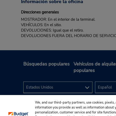
Información sobre la oficina
Direcciones generales
MOSTRADOR: En el interior de la terminal.
VEHÍCULOS: En el sitio.
DEVOLUCIONES: Igual que el retiro.
DEVOLUCIONES FUERA DEL HORARIO DE SERVICIO: Permitid
Búsquedas populares
Vehículos de alquile
populares
We, and our third-party partners, use cookies, pixels, 
information you provide as well as information about yo
personalization, customer service and for site function