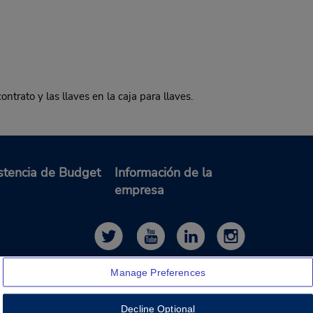
ato y las llaves en la caja para llaves.
stencia de Budget
Información de la
empresa
Manage Preferences
Decline Optional