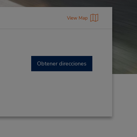
View Map
Obtener direcciones