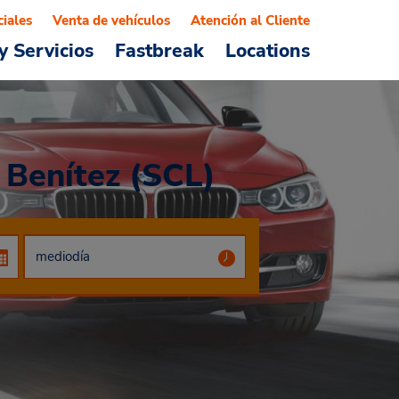
ciales
Venta de vehículos
Atención al Cliente
y Servicios
Fastbreak
Locations
 Benítez (SCL)