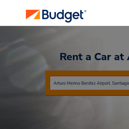
Rent a Car
at