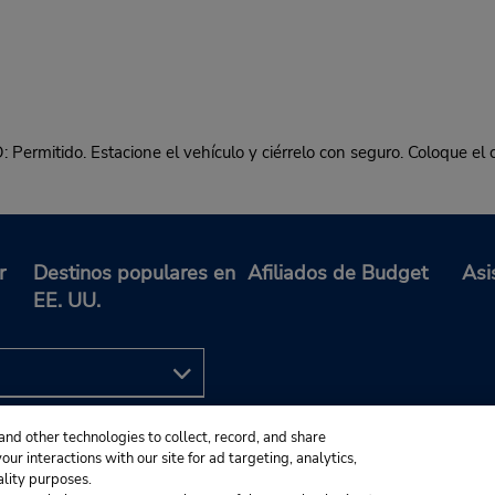
o. Estacione el vehículo y ciérrelo con seguro. Coloque el contr
r
Destinos populares en
Afiliados de Budget
Asi
EE. UU.
and other technologies to collect, record, and share
ur interactions with our site for ad targeting, analytics,
ality purposes.