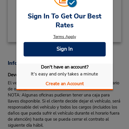
Sun - Sat 9:15 AM - 6:45 PM
Ubicación para depositar llaves
Sign In To Get Our Best
Rates
Obtener direcciones
Terms Apply
Sign In
Información sobre la oficina
Don't have an account?
It's easy and only takes a minute
Devolución fuera de horas laborales
El vehículo de alquiler se debe devolver durante el horario
Create an Account
de oficina.
NOTA: Algunas oficinas pudieran tener una caja para
llaves disponible. Si el cliente decide dejar el vehículo, será
responsable del vehículo y todos los cargos (incluidos los
daños que pueda sufrir el vehículo durante el horario fuera
de atención) hasta que se pueda cerrar el contrato al
siguiente día hábil.