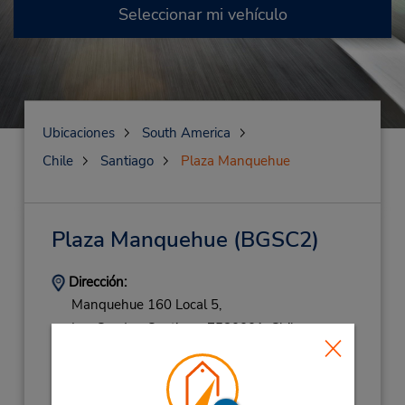
Seleccionar mi vehículo
Ubicaciones
South America
Chile
Santiago
Plaza Manquehue
Plaza Manquehue
(BGSC2)
Dirección:
Manquehue 160 Local 5,
Las Condes,
Santiago,
7580001,
Chile
Teléfono:
227953900
Horario de servicio: