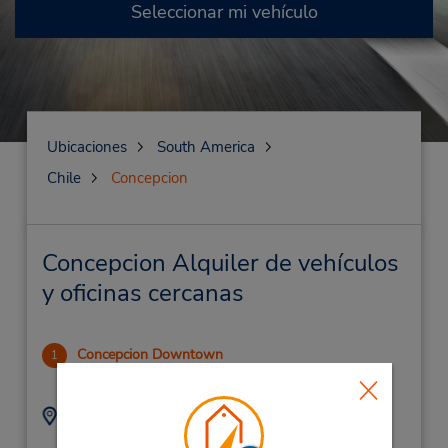
Seleccionar mi vehículo
Ubicaciones
South America
Chile
Concepcion
Concepcion Alquiler de vehículos
y oficinas cercanas
Concepcion Downtown
1
.93 millas de distancia
Dirección:
Teléfono:
(56) 41-2887420
Arturo Prat 750,