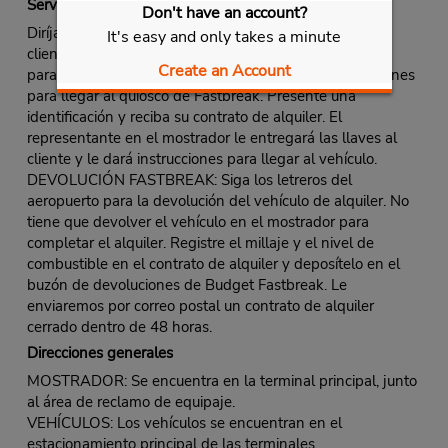
Servicio Fastbreak
Don't have an account?
Diríjase al mostrador de Budget. Utilice la línea para
It's easy and only takes a minute
clientes Fastbreak o la línea normal si no hay una línea
Create an Account
para clientes Fastbreak designada, o siga las instrucciones
para llegar al quiosco de Fastbreak. Presente una
identificación y reciba su contrato de alquiler. El
representante en el mostrador le entregará las llaves al
cliente y le dará instrucciones para llegar al vehículo.
DEVOLUCIÓN FASTBREAK: Siga los letreros del
aeropuerto para la devolución del vehículo de alquiler. No
tiene que devolver el vehículo en el mostrador para
completar el alquiler. Registre el millaje y el nivel de
combustible en el contrato de alquiler y deposítelo en el
buzón de devoluciones de Budget Fastbreak. Le
enviaremos por correo postal un contrato de alquiler
cerrado dentro de 48 horas.
Direcciones generales
MOSTRADOR: Se encuentra en la terminal principal, junto
al área de reclamo de equipaje.
VEHÍCULOS: Los vehículos se encuentran en el
estacionamiento principal de las terminales.