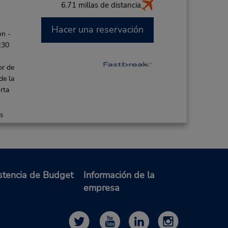
6.71 millas de distancia
Hacer una reservación
on -
:30
or de
de la
rta
es
stencia de Budget
Información de la
empresa