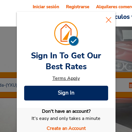
Iniciar sesión
Registrarse
Alquileres comer
Reservations
Ofertas
Vehículos 
Sign In To Get Our
Car Rental
London
Best Rates
Terms Apply
Sign In
Don't have an account?
Seleccionar mi vehículo
It's easy and only takes a minute
Create an Account