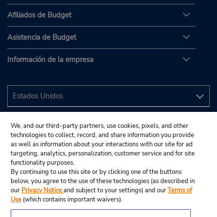
Afiliados de Budget
Asistencia de Budget
Información de la empresa
We, and our third-party partners, use cookies, pixels, and other
technologies to collect, record, and share information you provide
as well as information about your interactions with our site for ad
targeting, analytics, personalization, customer service and for site
functionality purposes.
By continuing to use this site or by clicking one of the buttons
below, you agree to the use of these technologies (as described in
our
Privacy Notice
and subject to your settings) and our
Terms of
Use
(which contains important waivers).