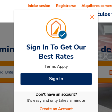
Iniciar sesión
Registrarse
Alquileres comer
Reservations
Ofertas
Vehículos 
Sign In To Get Our
rminal Sur Internacional d
Best Rates
Terms Apply
Sign In
Don't have an account?
Seleccionar mi vehículo
It's easy and only takes a minute
Create an Account