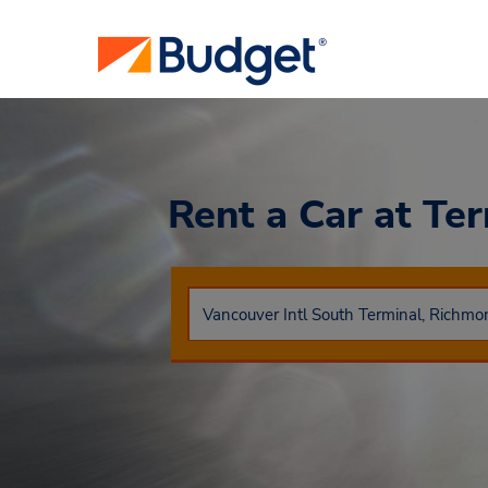
Rent a Car
at Te