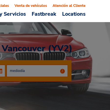
ciales
Venta de vehículos
Atención al Cliente
y Servicios
Fastbreak
Locations
e Vancouver (YV2)