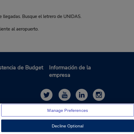
 de llegadas. Busque el letrero de UNIDAS.
ente al aeropuerto.
stencia de Budget
Información de la
empresa
Manage Preferences
Decline Optional