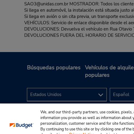
SAO3@unidas.com.br MOSTRADOR: Todos los clientes d
Si llega en automóvil, la instalación está situada justo 
Si llega en avión o sin cita previa, un transporte exclu
VEHÍCULOS: Servicio de enlace disponible desde el aero
DEVOLUCIONES: Devuelva el vehículo en Rua Otavio Tarq
DEVOLUCIONES FUERA DEL HORARIO DE SERVICIO: 
Búsquedas populares
Vehículos de alquile
populares
We, and our third-party partners, use cookies, pixels, 
information you provide as well as information about yo
personalization, customer service and for site function
By continuing to use this site or by clicking one of th