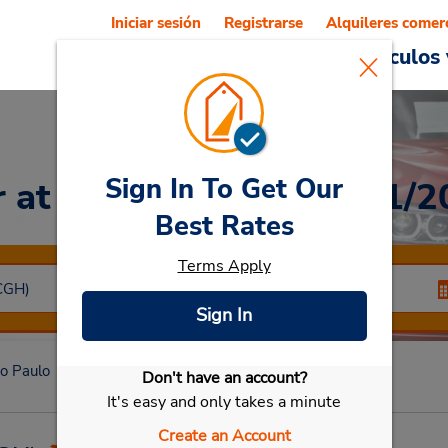
Iniciar sesión
Registrarse
Alquileres comer
Reservations
Ofertas
Vehículos 
Sign In To Get Our
r
at CERRADO EL 10/31/2
Best Rates
Terms Apply
Sign In
o Paulo
CERRADO EL 10/31/2019
Don't have an account?
Seleccionar mi vehículo
It's easy and only takes a minute
Create an Account