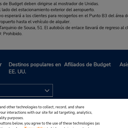
e Budget deben dirigirse al mostrador de Unidas.
al lado del estacionamiento exterior del aeropuerto.
sivo esperará a los clientes para recogerlos en el Punto B3 del área
puerto hasta el vehículo de alquiler.
uinio de Sousa, 51. El autobús de enlace llevará de regreso al cli
Prohibido.
r
Destinos populares en
Afiliados de Budget
Asi
EE. UU.
and other technologies to collect, record, and share
ur interactions with our site for ad targeting, analytics,
ality purposes.
e buttons below, you agree to the use of these technologies (as