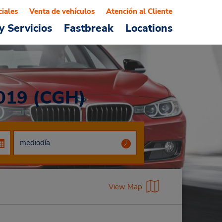
ciales
Venta de vehículos
Atención al Cliente
y Servicios
Fastbreak
Locations
019 (CGH)
View Map