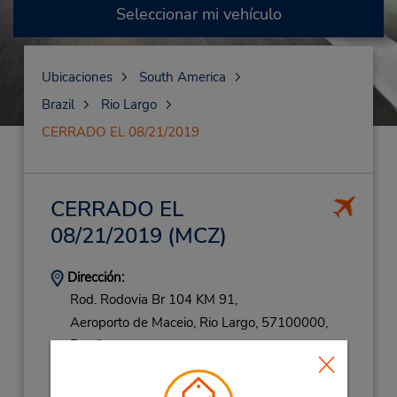
Seleccionar mi vehículo
Ubicaciones
South America
Brazil
Rio Largo
CERRADO EL 08/21/2019
CERRADO EL
08/21/2019
(MCZ)
Dirección:
Rod. Rodovia Br 104 KM 91,
Aeroporto de Maceio,
Rio Largo,
57100000,
Brazil
Teléfono:
8231420420