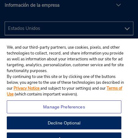
Información de la empresa
We, and our third-party partners, use cookies, pixels, and other
technologies to collect, record, and share information you provide
as well as information about your interactions with our site for ad
targeting, analytics, personalization, customer service and for site
functionality purposes.
By continuing to use this site or by clicking one of the buttons
below, you agree to the use of these technologies (as described in
our
Privacy Notice
and subject to your settings) and our
Terms of
Use
(which contains important waivers).
Manage Preferences
Decline Optional
© 2024 Budget Rent A Car System, Inc.
View Map