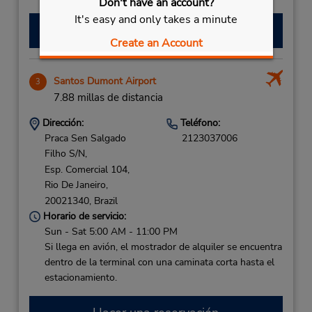
Don't have an account?
It's easy and only takes a minute
Hacer una reservación
Create an Account
Santos Dumont Airport
3
7.88 millas de distancia
Dirección:
Teléfono:
Praca Sen Salgado
2123037006
Filho S/N,
Esp. Comercial 104,
Rio De Janeiro,
20021340,
Brazil
Horario de servicio:
Sun - Sat 5:00 AM - 11:00 PM
Si llega en avión, el mostrador de alquiler se encuentra
dentro de la terminal con una caminata corta hasta el
estacionamiento.