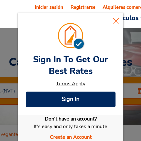
Iniciar sesión
Registrarse
Alquileres comer
Reservations
Ofertas
Vehículos 
Sign In To Get Our
Car Rental
Navegantes
Best Rates
Terms Apply
Sign In
Don't have an account?
Seleccionar mi vehículo
It's easy and only takes a minute
vegantes
Create an Account