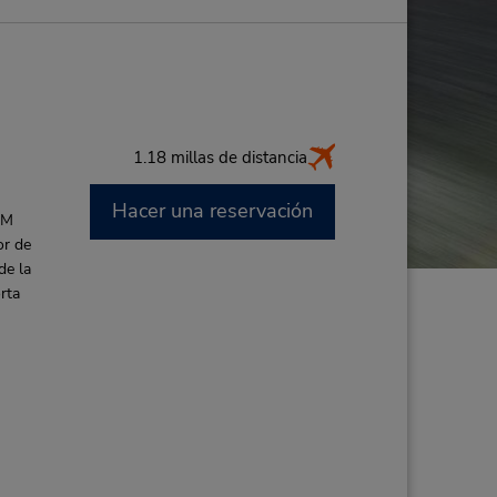
1.18 millas de distancia
Hacer una reservación
AM
or de
de la
rta