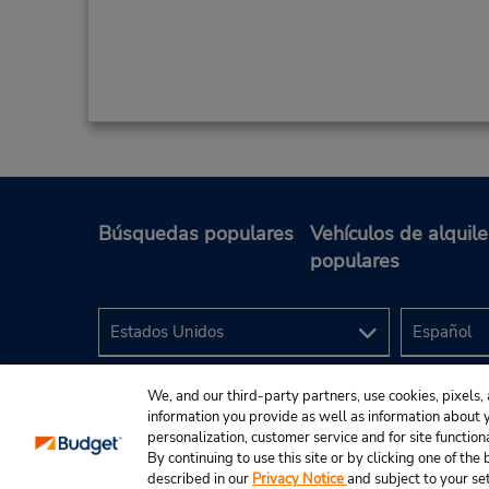
Búsquedas populares
Vehículos de alquile
populares
We, and our third-party partners, use cookies, pixels, 
information you provide as well as information about yo
personalization, customer service and for site function
By continuing to use this site or by clicking one of th
described in our
Privacy Notice
and subject to your se
© 2024 Budget Rent A Car System, Inc.