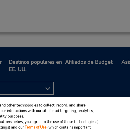
r
Destinos populares en
Afiliados de Budget
Asi
EE. UU.
and other technologies to collect, record, and share
ur interactions with our site for ad targeting, analytics,
ality purposes.
e buttons below, you agree to the use of these technologies (as
ttings) and our
Terms of Use
(which contains important