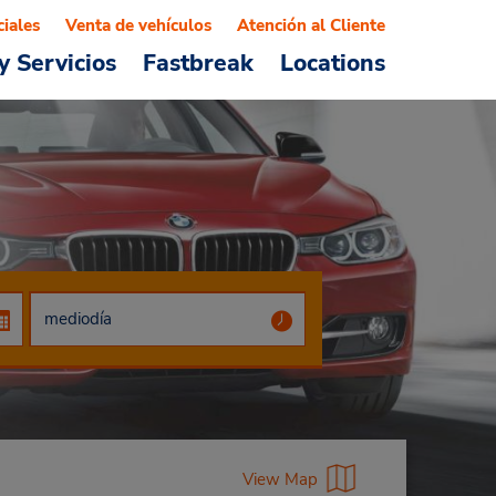
ciales
Venta de vehículos
Atención al Cliente
y Servicios
Fastbreak
Locations
View Map