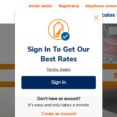
Iniciar sesión
Registrarse
Alquileres comer
Reservations
Ofertas
Vehículos 
Sign In To Get Our
Car Rental
Natal
Best Rates
Terms Apply
Sign In
Don't have an account?
Seleccionar mi vehículo
It's easy and only takes a minute
Create an Account