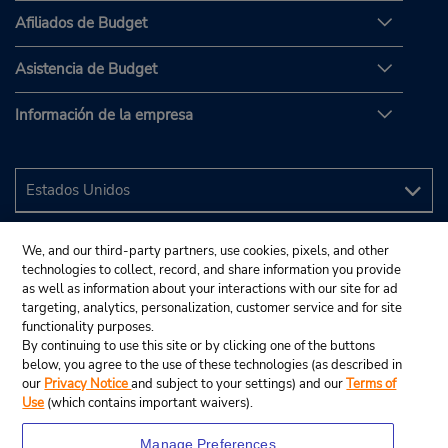
Afiliados de Budget
Asistencia de Budget
Información de la empresa
We, and our third-party partners, use cookies, pixels, and other
technologies to collect, record, and share information you provide
as well as information about your interactions with our site for ad
targeting, analytics, personalization, customer service and for site
functionality purposes.
By continuing to use this site or by clicking one of the buttons
below, you agree to the use of these technologies (as described in
our
Privacy Notice
and subject to your settings) and our
Terms of
Use
(which contains important waivers).
Manage Preferences