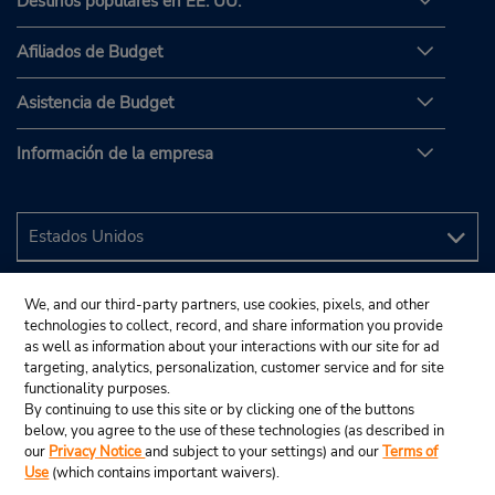
Destinos populares en EE. UU.
Afiliados de Budget
Asistencia de Budget
Información de la empresa
We, and our third-party partners, use cookies, pixels, and other
technologies to collect, record, and share information you provide
as well as information about your interactions with our site for ad
targeting, analytics, personalization, customer service and for site
functionality purposes.
By continuing to use this site or by clicking one of the buttons
below, you agree to the use of these technologies (as described in
our
Privacy Notice
and subject to your settings) and our
Terms of
Use
(which contains important waivers).