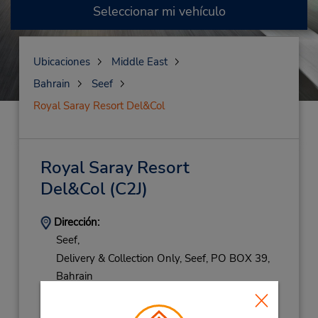
Seleccionar mi vehículo
Ubicaciones
Middle East
Bahrain
Seef
Royal Saray Resort Del&Col
Royal Saray Resort
Del&Col
(C2J)
Dirección:
Seef,
Delivery & Collection Only,
Seef,
PO BOX 39,
Bahrain
Teléfono:
(973) 17564680