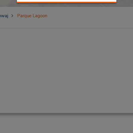
waj
Parque Lagoon