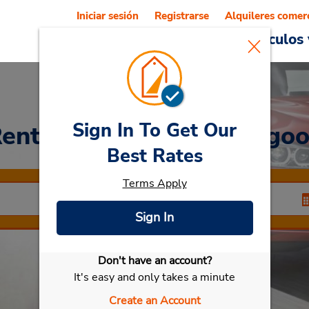
Iniciar sesión
Registrarse
Alquileres comer
Reservations
Ofertas
Vehículos 
Sign In To Get Our
ent a Car
at Parque Lago
Best Rates
Terms Apply
Sign In
Don't have an account?
Seleccionar mi vehículo
It's easy and only takes a minute
Create an Account