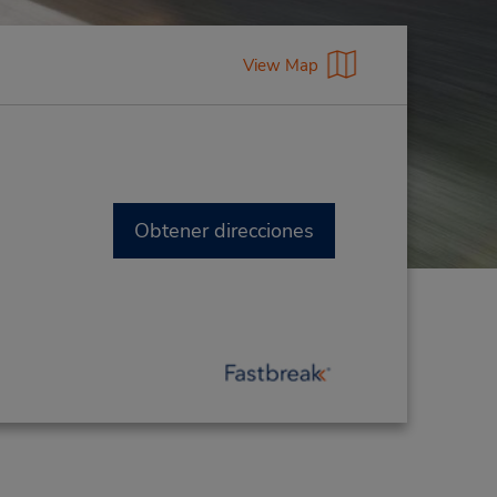
View Map
Obtener direcciones