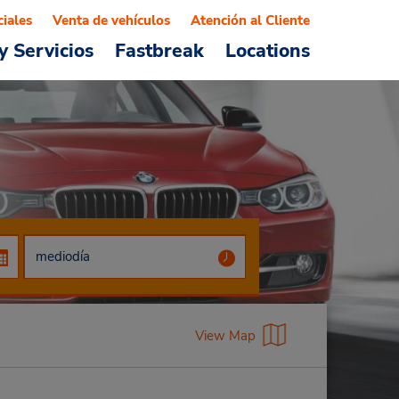
ciales
Venta de vehículos
Atención al Cliente
y Servicios
Fastbreak
Locations
View Map