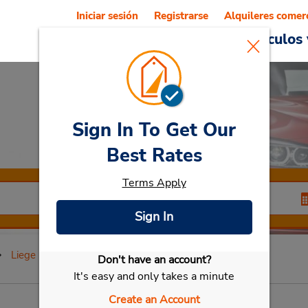
Iniciar sesión
Registrarse
Alquileres comer
Reservations
Ofertas
Vehículos 
Sign In To Get Our
Rent a Car
at Liege
Best Rates
Terms Apply
Sign In
Liege
Don't have an account?
Seleccionar mi vehículo
It's easy and only takes a minute
Create an Account