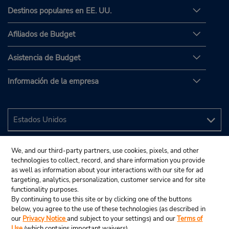
Destinos populares en EE. UU.
Afiliados de Budget
Asistencia de Budget
Información de la empresa
We, and our third-party partners, use cookies, pixels, and other
technologies to collect, record, and share information you provide
as well as information about your interactions with our site for ad
targeting, analytics, personalization, customer service and for site
functionality purposes.
By continuing to use this site or by clicking one of the buttons
below, you agree to the use of these technologies (as described in
our
Privacy Notice
and subject to your settings) and our
Terms of
Use
(which contains important waivers).