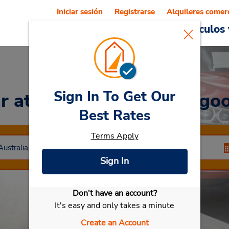
Iniciar sesión
Registrarse
Alquileres comer
Reservations
Ofertas
Vehículos 
Sign In To Get Our
ar
at Aeropuerto de Kalgoo
Best Rates
Terms Apply
Sign In
Don't have an account?
Seleccionar mi vehículo
It's easy and only takes a minute
Create an Account