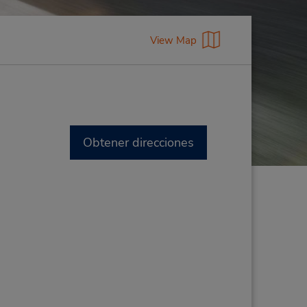
View Map
Obtener direcciones