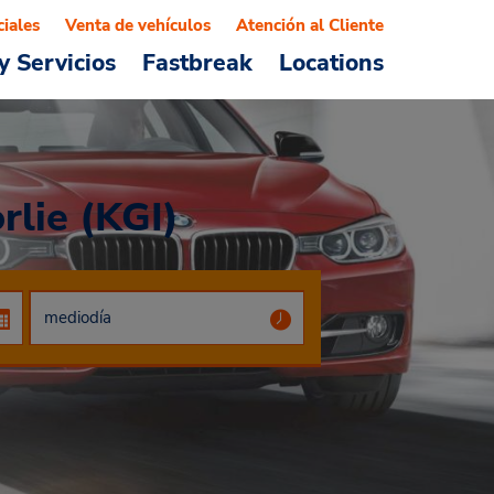
ciales
Venta de vehículos
Atención al Cliente
y Servicios
Fastbreak
Locations
rlie (KGI)