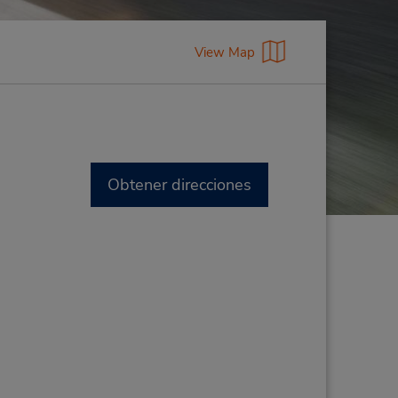
View Map
Obtener direcciones