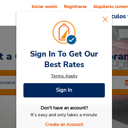
Iniciar sesión
Registrarse
Alquileres comer
Reservations
Ofertas
Vehículos 
Sign In To Get Our
t a Car
at Centro de Mora
Best Rates
Terms Apply
Sign In
Don't have an account?
Seleccionar mi vehículo
It's easy and only takes a minute
Create an Account