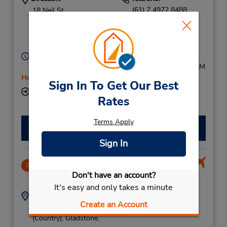
(61) 7 4972 8488
18 Neil St,
(Country),
Gladstone,
Queensland,
4680,
Australia
Horario de servicio:
Mon - Fri 8:00 AM - 5:00 PM; Sat 8:00 AM - 10:00 AM
Holiday Hours
Sign In To Get Our Best
Ubicación para depositar llaves
Rates
Terms Apply
Hacer una reservación
Sign In
Gladstone Airport
2
Don't have an account?
4.05 millas de distancia
It's easy and only takes a minute
Dirección:
Teléfono:
Create an Account
749728488
Terminal Building,
(Country),
Gladstone,