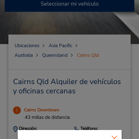
Seleccionar mi vehículo
Ubicaciones
Asia Pacific
Australia
Queensland
Cairns Qld
Cairns Qld Alquiler de vehículos
y oficinas cercanas
Cairns Downtown
1
.43 millas de distancia
Dirección:
Teléfono:
CALL: (61) 2 9353
153 Lake St,