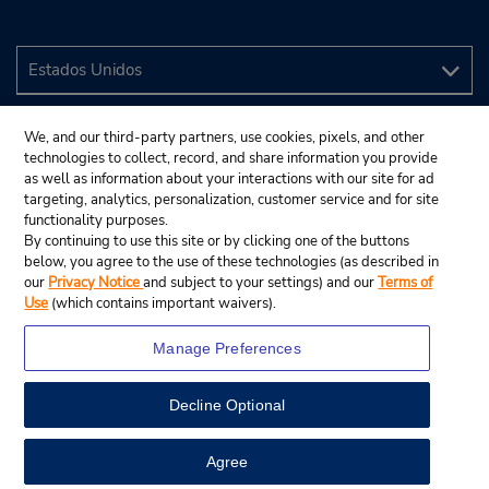
We, and our third-party partners, use cookies, pixels, and other
technologies to collect, record, and share information you provide
as well as information about your interactions with our site for ad
targeting, analytics, personalization, customer service and for site
functionality purposes.
By continuing to use this site or by clicking one of the buttons
below, you agree to the use of these technologies (as described in
our
Privacy Notice
and subject to your settings) and our
Terms of
Use
(which contains important waivers).
Manage Preferences
Decline Optional
© 2024 Budget Rent A Car System, Inc.
View Map
Agree