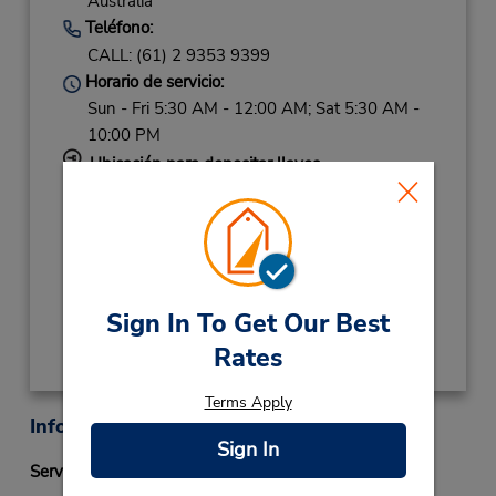
Australia
Teléfono:
CALL: (61) 2 9353 9399
Horario de servicio:
Sun - Fri 5:30 AM - 12:00 AM; Sat 5:30 AM -
10:00 PM
Ubicación para depositar llaves
Si llega en avión, el mostrador de alquiler se
encuentra dentro de la terminal con una
caminata corta hasta el estacionamiento.
Obtener direcciones
Sign In To Get Our Best
Rates
Terms Apply
Información sobre la oficina
Sign In
Servicio Fastbreak