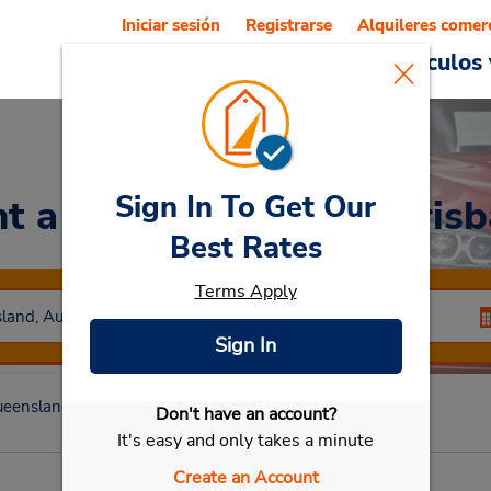
Iniciar sesión
Registrarse
Alquileres comer
Reservations
Ofertas
Vehículos 
Sign In To Get Our
t a Car
at Centro de Bris
Best Rates
Terms Apply
Sign In
eensland
Brisbane Qld
Centro de Brisbane
Don't have an account?
Seleccionar mi vehículo
It's easy and only takes a minute
Create an Account