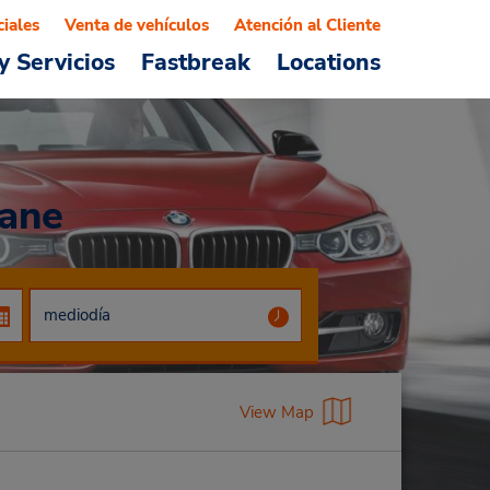
ciales
Venta de vehículos
Atención al Cliente
y Servicios
Fastbreak
Locations
bane
View Map