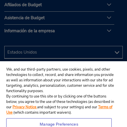
Afiliados de Budget
Asistencia de Budget
Información de la empresa
We, and our third-party partners, use cookies, pixels, and other
technologies to collect, record, and share information you provide
as well as information about your interactions with our site for ad
targeting, analytics, personalization, customer service and for site
functionality purposes.
By continuing to use this site or by clicking one of the buttons
below, you agree to the use of these technologies (as described in
our
Privacy Notice
and subject to your settings) and our
Terms of
Use
(which contains important waivers).
Manage Preferences