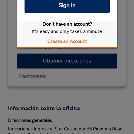
closed
Sign In
CHRISTMAS HOLS
December 27
closed
- December 28
Don't have an account?
EASTER WEEKEND
March 26
- March 29
It's easy and only takes a minute
closed
CHRISTMAS DAY
December 25 closed
Create an Account
Ubicación para depositar llaves
Obtener direcciones
Información sobre la oficina
Direcciones generales
Indicaciones Ingrese al Star Casino por 55 Piramma Road,