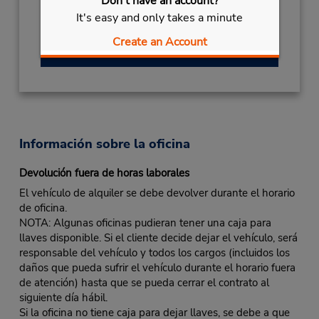
Don't have an account?
Ubicación para depositar llaves
It's easy and only takes a minute
Create an Account
Obtener direcciones
Información sobre la oficina
Devolución fuera de horas laborales
El vehículo de alquiler se debe devolver durante el horario
de oficina.
NOTA: Algunas oficinas pudieran tener una caja para
llaves disponible. Si el cliente decide dejar el vehículo, será
responsable del vehículo y todos los cargos (incluidos los
daños que pueda sufrir el vehículo durante el horario fuera
de atención) hasta que se pueda cerrar el contrato al
siguiente día hábil.
Si la oficina no tiene caja para dejar llaves, se debe a que