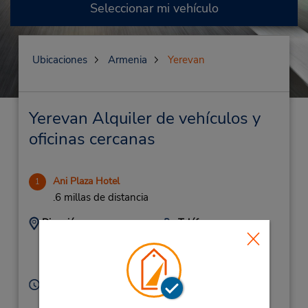
Seleccionar mi vehículo
Ubicaciones
Armenia
Yerevan
Yerevan Alquiler de vehículos y
oficinas cercanas
Ani Plaza Hotel
1
.6 millas de distancia
Dirección:
Teléfono:
(374) 43-210303
19 Sayat Nova Ave,
Yerevan,
0001,
Armenia
Horario de servicio:
Sun - Sat 9:00 AM - 7:00 PM