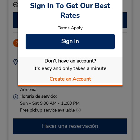
Sign In To Get Our Best
Ubicación para depositar llaves
Rates
Hacer una reservación
Terms Apply
Sign In
Yerevan Zvartnots International Airport
2
7.45 millas de distancia
Don't have an account?
Dirección:
Teléfono:
It's easy and only takes a minute
995599234997
Zvartnotz Airport,
Malta-Sebastia ,
Create an Account
Yerevan,
0042,
Armenia
Horario de servicio:
Sun - Sat 9:00 AM - 11:00 PM
Free pickup service available
Hacer una reservación