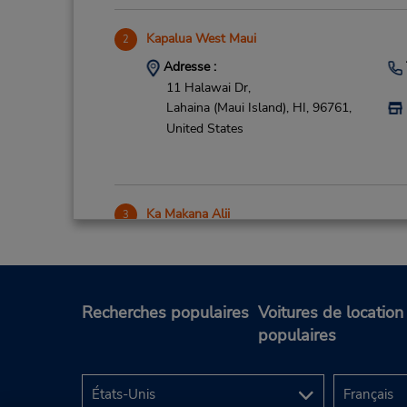
Kapalua West Maui
2
Adresse :
11 Halawai Dr,
Lahaina (Maui Island),
HI,
96761,
United States
Ka Makana Alii
3
Adresse :
91-5431 Kapolei Pkwy,
Ste 1005,
Kapolei (Oahu Island),
HI,
96707,
United States
Recherches populaires
Voitures de location
populaires
Honolulu Intl Airport
4