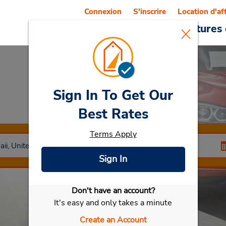
Connexion
S'inscrire
Location d'af
Reservations
Offres
Voitures 
Sign In To Get Our
Car Rental
Kapolei
Best Rates
Terms Apply
Sign In
Don't have an account?
Sélectionner ma voiture
It's easy and only takes a minute
Create an Account