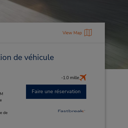
View Map
ion de véhicule
-1.0 mille
Faire une réservation
PM
de
ce de