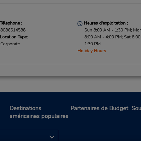
Téléphone :
Heures d'exploitation :
8086614588
Sun 8:00 AM - 1:30 PM; Mon 
Location Type:
8:00 AM - 4:00 PM; Sat 8:0
Corporate
1:30 PM
Holiday Hours
Téléphone :
Heures d'exploitation :
8082070926
Sun 8:00 AM - 3:00 PM; Mon 
Location Type:
9:00 AM - 2:00 PM; Sat 8:0
Corporate
5:00 PM
Destinations
Partenaires de Budget
Sou
Holiday Hours
américaines populaires