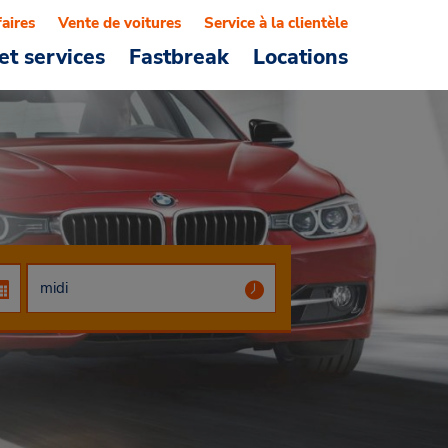
faires
Vente de voitures
Service à la clientèle
et services
Fastbreak
Locations