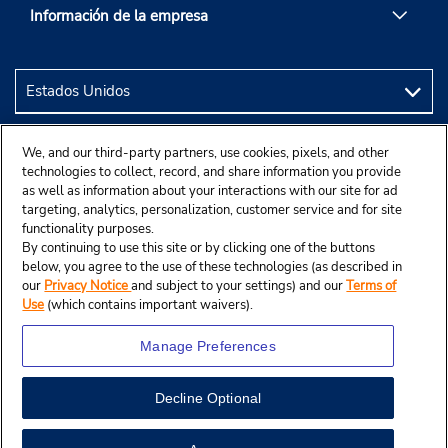
Información de la empresa
We, and our third-party partners, use cookies, pixels, and other
technologies to collect, record, and share information you provide
as well as information about your interactions with our site for ad
targeting, analytics, personalization, customer service and for site
functionality purposes.
By continuing to use this site or by clicking one of the buttons
below, you agree to the use of these technologies (as described in
our
Privacy Notice
and subject to your settings) and our
Terms of
Use
(which contains important waivers).
Manage Preferences
Decline Optional
© 2024 Budget Rent A Car System, Inc.