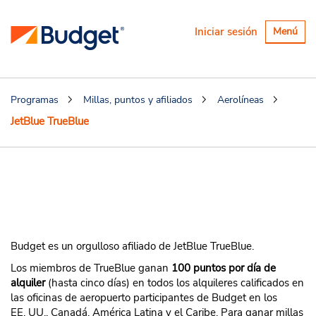
Alternar
Iniciar sesión
Menú
navegaci
Programas
Millas, puntos y afiliados
Aerolíneas
JetBlue TrueBlue
Ofertas de alquiler de
vehículos con JetBlue
TrueBlue
Budget es un orgulloso afiliado de JetBlue TrueBlue.
Los miembros de TrueBlue ganan
100 puntos por día de
alquiler
(hasta cinco días) en todos los alquileres calificados en
las oficinas de aeropuerto participantes de Budget en los
EE. UU., Canadá, América Latina y el Caribe. Para ganar millas