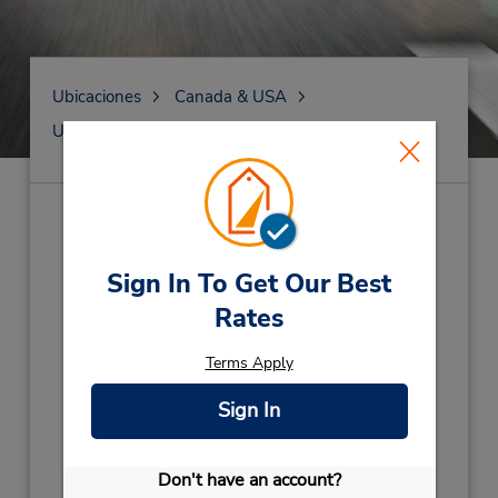
Ubicaciones
Canada & USA
United States
Utah
Ogden
()
Sign In To Get Our Best
Dirección:
Rates
Teléfono:
Terms Apply
Horario de servicio:
Sign In
Obtener direcciones
Don't have an account?