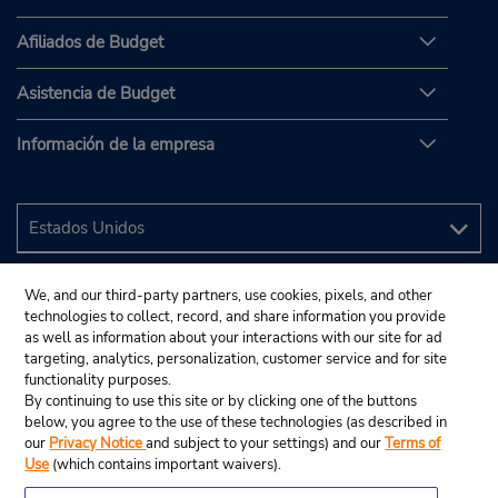
Afiliados de Budget
Asistencia de Budget
Información de la empresa
We, and our third-party partners, use cookies, pixels, and other
technologies to collect, record, and share information you provide
as well as information about your interactions with our site for ad
targeting, analytics, personalization, customer service and for site
functionality purposes.
By continuing to use this site or by clicking one of the buttons
below, you agree to the use of these technologies (as described in
our
Privacy Notice
and subject to your settings) and our
Terms of
Use
(which contains important waivers).