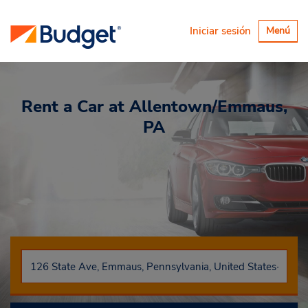
Alternar
Iniciar sesión
Menú
navegaci
Rent a Car
at Allentown/Emmaus,
PA