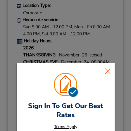
Location Type:
Corporate
Horario de servicio:
Sun 9:00 AM - 12:00 PM; Mon - Fri 8:00 AM -
4:00 PM; Sat 8:00 AM - 12:00 PM
Holiday Hours:
2026
THANKSGIVING
November 26 closed
CHRISTMAS EVE
December 24 08:00AM
- 02:00PM
CHRISTMAS DAY
December 25 closed
NEW YEARS EVE
December 31 08:00AM
- 02:00PM
Sign In To Get Our Best
2027
NEW YEARS DAY
January 1 closed
Rates
LABOR DAY
September 7 closed
Ubicación para depositar llaves
Terms Apply