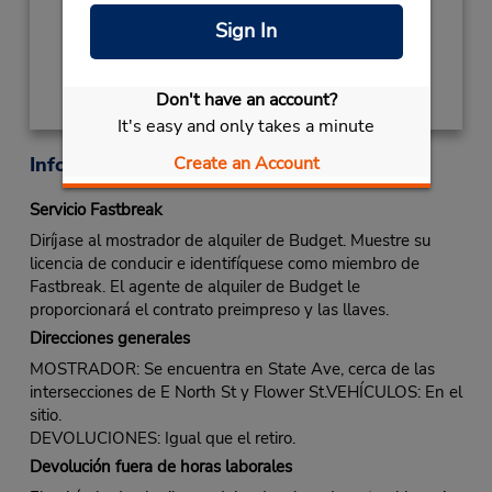
Sign In
Obtener direcciones
Don't have an account?
It's easy and only takes a minute
Información sobre la oficina
Create an Account
Servicio Fastbreak
Diríjase al mostrador de alquiler de Budget. Muestre su
licencia de conducir e identifíquese como miembro de
Fastbreak. El agente de alquiler de Budget le
proporcionará el contrato preimpreso y las llaves.
Direcciones generales
MOSTRADOR: Se encuentra en State Ave, cerca de las
intersecciones de E North St y Flower St.VEHÍCULOS: En el
sitio.
DEVOLUCIONES: Igual que el retiro.
Devolución fuera de horas laborales