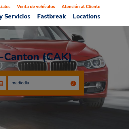
ciales
Venta de vehículos
Atención al Cliente
y Servicios
Fastbreak
Locations
n-Canton (CAK)