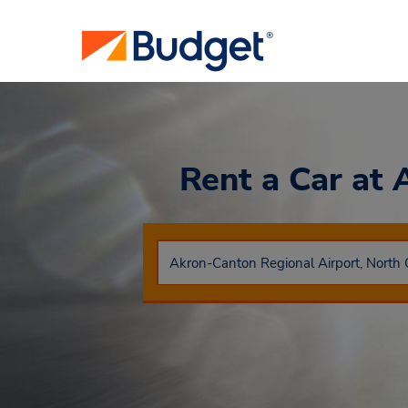
Rent a Car
at 