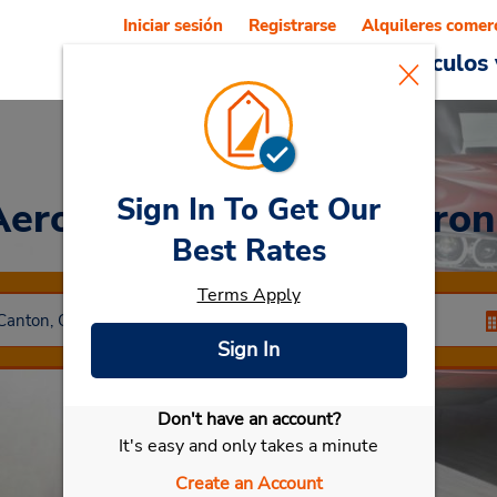
Iniciar sesión
Registrarse
Alquileres comer
Reservations
Ofertas
Vehículos 
Sign In To Get Our
Aeropuerto regional Akro
Best Rates
Terms Apply
Sign In
Don't have an account?
Seleccionar mi vehículo
It's easy and only takes a minute
Create an Account