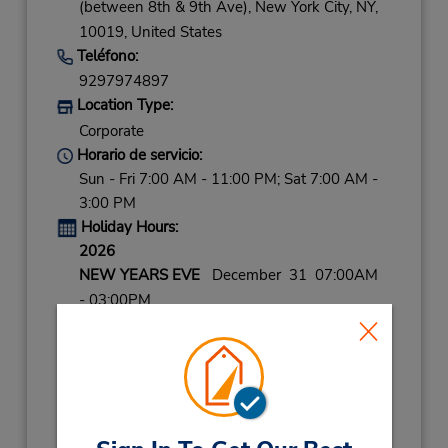
(between 8th & 9th Ave),
New York City,
NY,
10019,
United States
Teléfono:
9297974897
Location Type:
Corporate
Horario de servicio:
Sun - Fri 7:00 AM - 11:00 PM; Sat 7:00 AM -
3:00 PM
Holiday Hours:
2026
NEW YEARS EVE
December 31 07:00AM
- 03:00PM
Ubicación para depositar llaves
Obtener direcciones