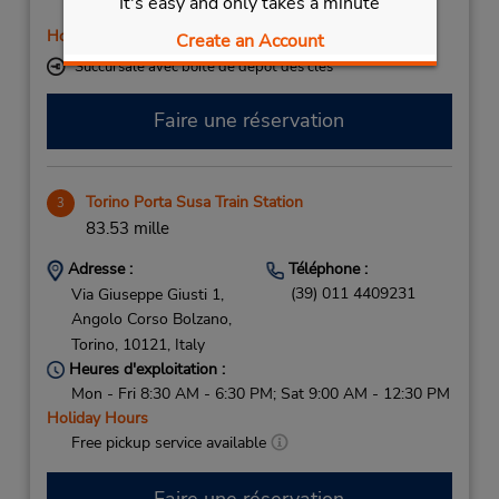
It's easy and only takes a minute
Sat 9:00 AM - 12:30 PM and 1:00 PM - 3:00 PM
Holiday Hours
Create an Account
Succursale avec boîte de dépôt des clés
Faire une réservation
Torino Porta Susa Train Station
3
83.53 mille
Adresse :
Téléphone :
(39) 011 4409231
Via Giuseppe Giusti 1,
Angolo Corso Bolzano,
Torino,
10121,
Italy
Heures d'exploitation :
Mon - Fri 8:30 AM - 6:30 PM; Sat 9:00 AM - 12:30 PM
Holiday Hours
Free pickup service available
Faire une réservation