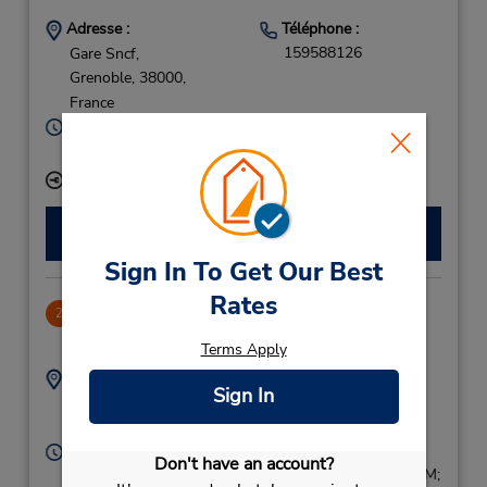
Adresse :
Téléphone :
159588126
Gare Sncf,
Grenoble,
38000,
France
Heures d'exploitation :
Mon - Fri 8:00 AM - 2:00 PM
Succursale avec boîte de dépôt des clés
Faire une réservation
Sign In To Get Our Best
Rates
Annecy Gare
2
74.86 mille
Terms Apply
Adresse :
Téléphone :
Sign In
0456418002
Gare Sncf,
Annecy,
74000,
France
Heures d'exploitation :
Don't have an account?
Mon - Fri 8:30 AM - 12:00 PM and 1:30 PM - 5:30 PM;